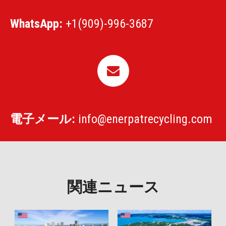
WhatsApp:
+1(909)-996-3687
400Kw 頑丈な金属シュレッダー マシンの価格
ENERPAT 自動車破砕機メーカー
電子メール:
info@enerpatrecycling.com
関連ニュース