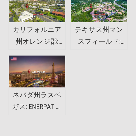
カリフォルニア
テキサス州マン
州オレンジ郡:
スフィールド:
ENERPAT 紙と段
ENERPAT タイヤ
ボールのシュレ
破砕機が設置さ
ッダーを設置
れました
ネバダ州ラスベ
ガス: ENERPAT 衣
類シュレッダー
を設置