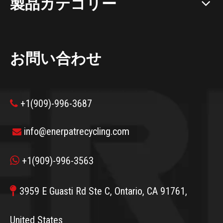
製品カテゴリー
お問い合わせ
+1(909)-996-3687

info@enerpatrecycling.com


+1(909)-996-3563

3959 E Guasti Rd Ste C, Ontario, CA 91761,
United States