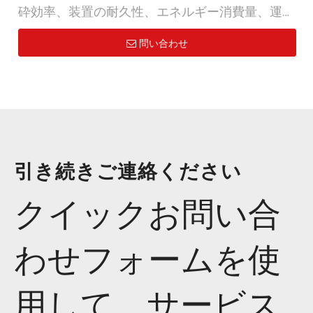
砕効率、装置の耐久性、エネルギー消費量、運用
コストを優先します。 ENERPAT MSB-E シリーズ
問い合わせ
デュアルシャフト ラバー シュレッダーは、これ
らの分野で優れた性能を発揮するように設計され
ています。 2 つの二重反転回転ブレード間のせん
断と引裂の原理を利用することで、タイヤ、ゴ
ム、その他の固形廃棄物を効率的に処理し、エネ
ルギー使用を最小限に抑えながら生産性を最大化
引き続きご連絡ください
します。低ノイズ、低エネルギー消費、高出力に
より、お客様の運用コストを削減し、収益性を高
クイックお問い合
めることができます。
わせフォームを使
用して、サービス