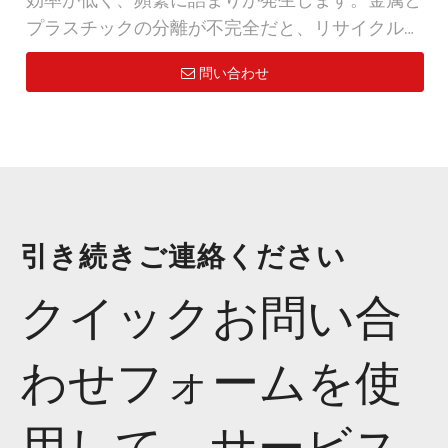
牢な鋼構造、シーメンス製のインテリジェント制
プラスチックの分離が不完全だと、リサイクル価
御システムで構築されており、高いスループッ
値が低下します。装置の設置面積が大きいと、限
問い合わせ
ト、耐久性、安定した出力を保証します。この 2
られた工場スペースに負担がかかります。
つのどちらを選択するかは、材料の種類、スルー
プット要件、リサイクルの目的によって異なりま
ENERPAT 冷蔵庫シュレッダー: 主な利点
す。
高効率の細断と精製: デュアルハンマーリングと
せん断システムが冷蔵庫や金属くずを引き裂き、
表面の汚染物質を取り除きます。出力密度 ≥98%
引き続きご連絡ください
純度、製錬の準備ができています。
スマートオートメーション: 自動送り調整機能を
クイックお問い合
備えたシーメンス PLC ワンタッチ制御。ユーザー
フレンドリーなタッチスクリーンにより、手動操
作が最小限に抑えられます。
わせフォームを使
工業グレードの耐久性: 頑丈なスチールフレーム
+ ドイツ製 SKF ベアリング。 24時間365日の重負
用して、サービス
荷シュレッダー向けに構築されています。