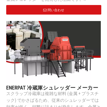
問い合わせ
横型ハンマーミル（MSA-Hシリーズ） – 自動車の
シェル、スチールドラム、鋳造アルミニウム、押
出形材、軽量スクラップスチールの重労働加工向
けに設計されています。 MSA-H シリーズは、強
力な衝撃破砕と精密選別システムを備え、金属を
最大 98% 精製および汚染除去し、直接製錬に使
用できる高密度できれいなスクラップを生成しま
す。
縦型ハンマーミル（MSE-Vシリーズ） – 表面の洗
浄と材料の分離に重点を置き、小型家電、電子機
器廃棄物、アルミニウムスクラップを正確に細断
ENERPAT 冷蔵庫シュレッダー メーカー
できるように設計されています。
スクラップ冷蔵庫は複雑な材料 (金属 + プラスチ
ック) でかさばるため、従来のシュレッダーでは
どちらの機械もドイツ品質のコンポーネント、堅
効率が低く、頻繁に詰まりが発生します。金属と