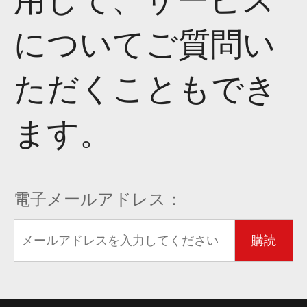
柔軟な構成: 大規模プラント向けの 6 つの横型モ
についてご質問い
デル (2 ～ 160 T/H 容量)。狭いスペース向けのコ
ンパクトな縦型シュレッダー。
ただくこともでき
ます。
電子メールアドレス：
購読