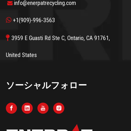
info@enerpatrecycling.com


+1(909)-996-3563

3959 E Guasti Rd Ste C, Ontario, CA 91761,
United States
ソーシャルフォロー