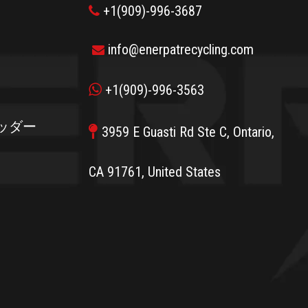
+1(909)-996-3687

info@enerpatrecycling.com


+1(909)-996-3563
ッダー

3959 E Guasti Rd Ste C, Ontario,
CA 91761, United States