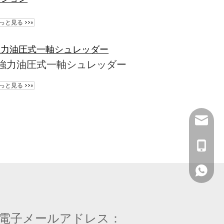
っと見る >>»
強力油圧式一軸シュレッダー
強力油圧式一軸シュレッダー
っと見る >>»
info@ene
+1909-99
+1909-99
電子メールアドレス：